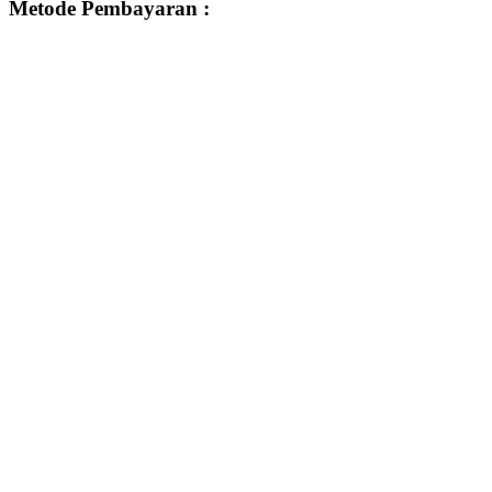
Metode Pembayaran :