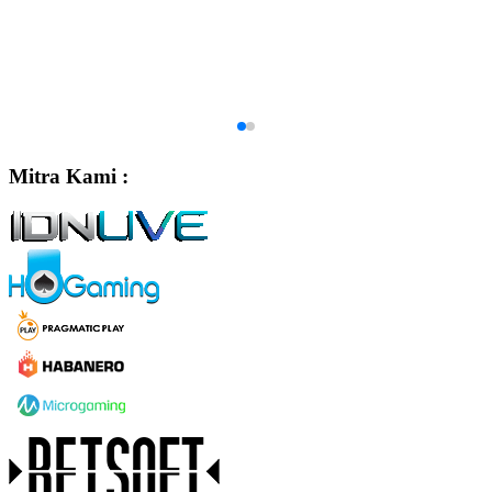
Mitra Kami :