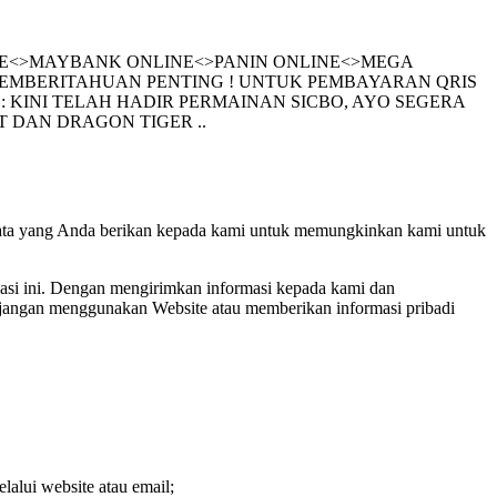
INE<>MAYBANK ONLINE<>PANIN ONLINE<>MEGA
EMBERITAHUAN PENTING ! UNTUK PEMBAYARAN QRIS
 : KINI TELAH HADIR PERMAINAN SICBO, AYO SEGERA
T DAN DRAGON TIGER ..
n data yang Anda berikan kepada kami untuk memungkinkan kami untuk
vasi ini. Dengan mengirimkan informasi kepada kami dan
, jangan menggunakan Website atau memberikan informasi pribadi
alui website atau email;