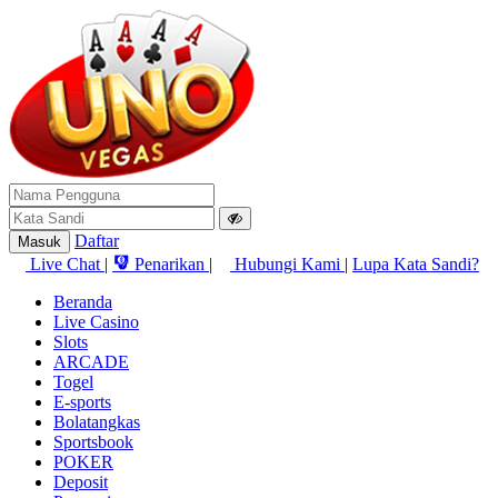
Daftar
Masuk
Live Chat
|
Penarikan
|
Hubungi Kami
|
Lupa Kata Sandi?
Beranda
Live Casino
Slots
ARCADE
Togel
E-sports
Bolatangkas
Sportsbook
POKER
Deposit