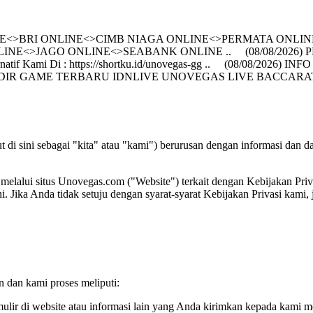
NE<>BRI ONLINE<>CIMB NIAGA ONLINE<>PERMATA ONL
NLINE<>JAGO ONLINE<>SEABANK ONLINE ..
(08/08/2026)
P
rnatif Kami Di : https://shortku.id/unovegas-gg ..
(08/08/2026)
INFO
DIR GAME TERBARU IDNLIVE UNOVEGAS LIVE BACCARA
t di sini sebagai "kita" atau "kami") berurusan dengan informasi da
melalui situs Unovegas.com ("Website") terkait dengan Kebijakan Pri
. Jika Anda tidak setuju dengan syarat-syarat Kebijakan Privasi kami
 dan kami proses meliputi:
lir di website atau informasi lain yang Anda kirimkan kepada kami mel