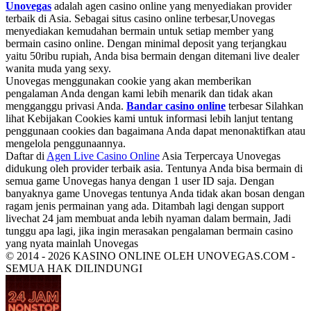
Unovegas
adalah agen casino online yang menyediakan provider
terbaik di Asia. Sebagai situs casino online terbesar,Unovegas
menyediakan kemudahan bermain untuk setiap member yang
bermain casino online. Dengan minimal deposit yang terjangkau
yaitu 50ribu rupiah, Anda bisa bermain dengan ditemani live dealer
wanita muda yang sexy.
Unovegas menggunakan cookie yang akan memberikan
pengalaman Anda dengan kami lebih menarik dan tidak akan
mengganggu privasi Anda.
Bandar casino online
terbesar Silahkan
lihat Kebijakan Cookies kami untuk informasi lebih lanjut tentang
penggunaan cookies dan bagaimana Anda dapat menonaktifkan atau
mengelola penggunaannya.
Daftar di
Agen Live Casino Online
Asia Terpercaya Unovegas
didukung oleh provider terbaik asia. Tentunya Anda bisa bermain di
semua game Unovegas hanya dengan 1 user ID saja. Dengan
banyaknya game Unovegas tentunya Anda tidak akan bosan dengan
ragam jenis permainan yang ada. Ditambah lagi dengan support
livechat 24 jam membuat anda lebih nyaman dalam bermain, Jadi
tunggu apa lagi, jika ingin merasakan pengalaman bermain casino
yang nyata mainlah Unovegas
© 2014 - 2026 KASINO ONLINE OLEH UNOVEGAS.COM -
SEMUA HAK DILINDUNGI