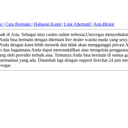
eo
|
Cara Bermain
|
Hubungi Kami
|
Link Alternatif
|
Anti-Blokir
baik di Asia. Sebagai situs casino online terbesar,Unovegas menyedia
 Anda bisa bermain dengan ditemani live dealer wanita muda yang sexy
da dengan kami lebih menarik dan tidak akan mengganggu privasi 
ies dan bagaimana Anda dapat menonaktifkan atau mengelola pengguna
ng oleh provider terbaik asia. Tentunya Anda bisa bermain di semua
ermainan yang ada. Ditambah lagi dengan support livechat 24 jam mem
ovegas