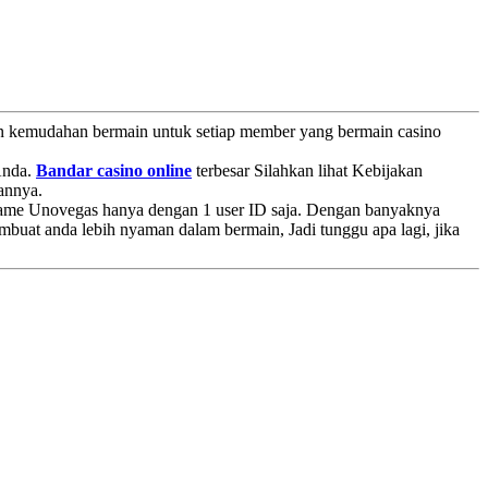
kan kemudahan bermain untuk setiap member yang bermain casino
.
Anda.
Bandar casino online
terbesar Silahkan lihat Kebijakan
annya.
 game Unovegas hanya dengan 1 user ID saja. Dengan banyaknya
buat anda lebih nyaman dalam bermain, Jadi tunggu apa lagi, jika