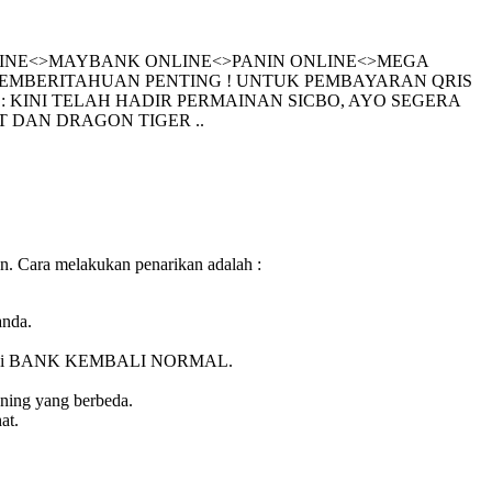
NLINE<>MAYBANK ONLINE<>PANIN ONLINE<>MEGA
EMBERITAHUAN PENTING ! UNTUK PEMBAYARAN QRIS
 : KINI TELAH HADIR PERMAINAN SICBO, AYO SEGERA
T DAN DRAGON TIGER ..
n. Cara melakukan penarikan adalah :
anda.
ampai BANK KEMBALI NORMAL.
ening yang berbeda.
at.