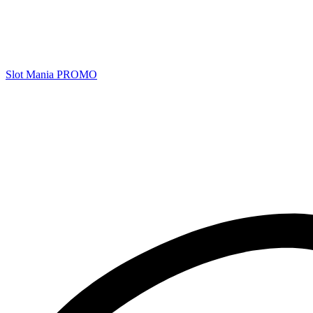
Slot Mania
PROMO