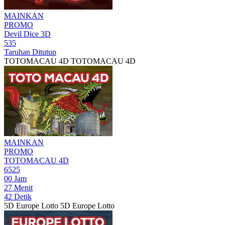
MAINKAN
PROMO
Devil Dice 3D
535
Taruhan Ditutup
TOTOMACAU 4D
TOTOMACAU 4D
MAINKAN
PROMO
TOTOMACAU 4D
6525
00
Jam
27
Menit
41
Detik
5D Europe Lotto
5D Europe Lotto