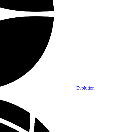
Evolution