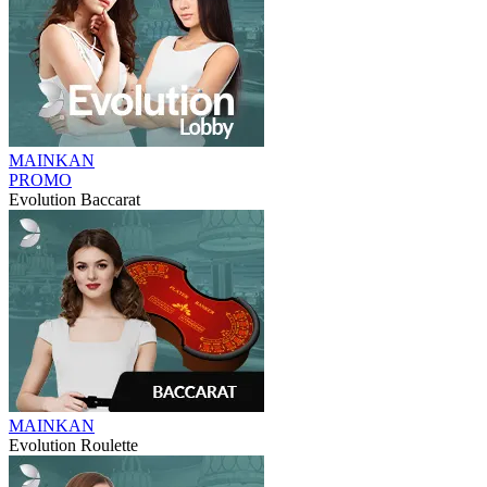
MAINKAN
PROMO
Evolution Baccarat
MAINKAN
Evolution Roulette