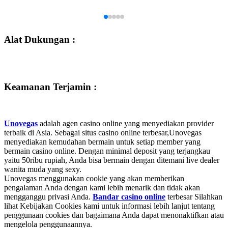
Alat Dukungan :
Keamanan Terjamin :
Unovegas
adalah agen casino online yang menyediakan provider
terbaik di Asia. Sebagai situs casino online terbesar,Unovegas
menyediakan kemudahan bermain untuk setiap member yang
bermain casino online. Dengan minimal deposit yang terjangkau
yaitu 50ribu rupiah, Anda bisa bermain dengan ditemani live dealer
wanita muda yang sexy.
Unovegas menggunakan cookie yang akan memberikan
pengalaman Anda dengan kami lebih menarik dan tidak akan
mengganggu privasi Anda.
Bandar casino online
terbesar Silahkan
lihat Kebijakan Cookies kami untuk informasi lebih lanjut tentang
penggunaan cookies dan bagaimana Anda dapat menonaktifkan atau
mengelola penggunaannya.