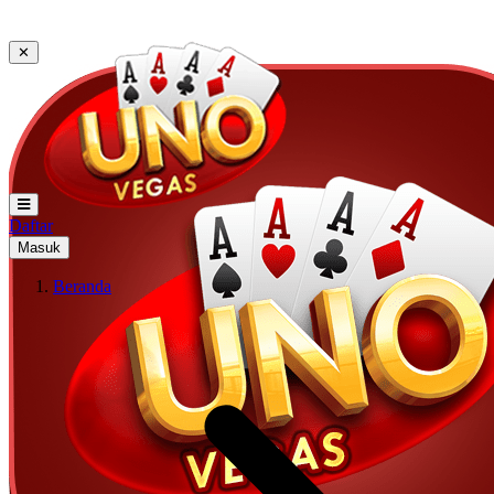
✕
Daftar
Masuk
Beranda