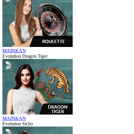
MAINKAN
Evolution Dragon Tiger
MAINKAN
Evolution Sicbo