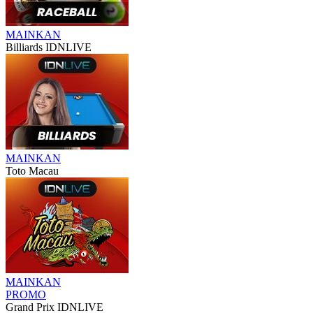
MAINKAN
Billiards IDNLIVE
MAINKAN
Toto Macau
MAINKAN
PROMO
Grand Prix IDNLIVE