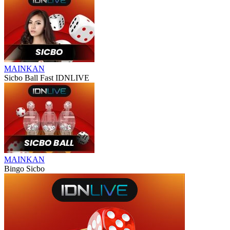
MAINKAN
Sicbo Ball Fast IDNLIVE
MAINKAN
Bingo Sicbo