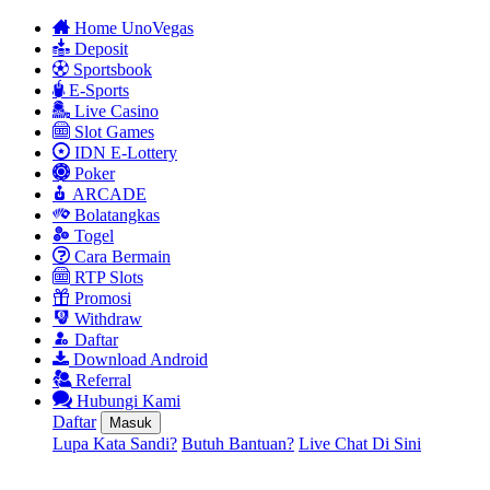
Home UnoVegas
Deposit
Sportsbook
E-Sports
Live Casino
Slot Games
IDN E-Lottery
Poker
ARCADE
Bolatangkas
Togel
Cara Bermain
RTP Slots
Promosi
Withdraw
Daftar
Download Android
Referral
Hubungi Kami
Daftar
Masuk
Lupa Kata Sandi?
Butuh Bantuan?
Live Chat Di Sini