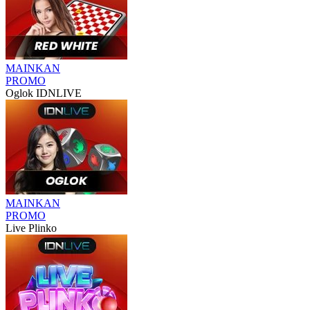
MAINKAN
PROMO
Oglok IDNLIVE
MAINKAN
PROMO
Live Plinko