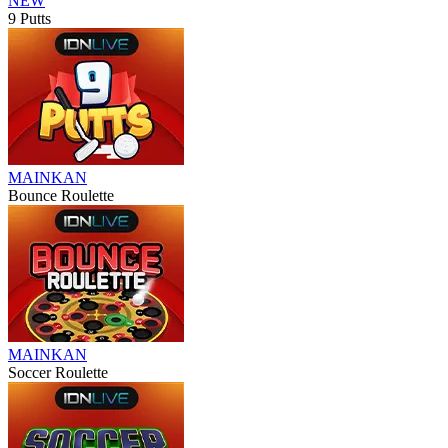
NEW
9 Putts
MAINKAN
Bounce Roulette
MAINKAN
Soccer Roulette