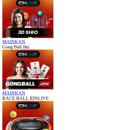
MAINKAN
Gong Ball Jitu
MAINKAN
RACE BALL IDNLIVE