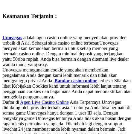
Keamanan Terjamin :
Unovegas
adalah agen casino online yang menyediakan provider
terbaik di Asia. Sebagai situs casino online terbesar,Unovegas
menyediakan kemudahan bermain untuk setiap member yang
bermain casino online. Dengan minimal deposit yang terjangkau
yaitu 50ribu rupiah, Anda bisa bermain dengan ditemani live dealer
wanita muda yang sexy.
Unovegas menggunakan cookie yang akan memberikan
pengalaman Anda dengan kami lebih menarik dan tidak akan
mengganggu privasi Anda.
Bandar casino online
terbesar Silahkan
lihat Kebijakan Cookies kami untuk informasi lebih lanjut tentang
penggunaan cookies dan bagaimana Anda dapat menonaktifkan atau
mengelola penggunaannya.
Daftar di
Agen Live Casino Online
Asia Terpercaya Unovegas
didukung oleh provider terbaik asia. Tentunya Anda bisa bermain di
semua game Unovegas hanya dengan 1 user ID saja. Dengan
banyaknya game Unovegas tentunya Anda tidak akan bosan dengan
ragam jenis permainan yang ada. Ditambah lagi dengan support
livechat 24 jam membuat anda lebih nyaman dalam bermain, Jadi