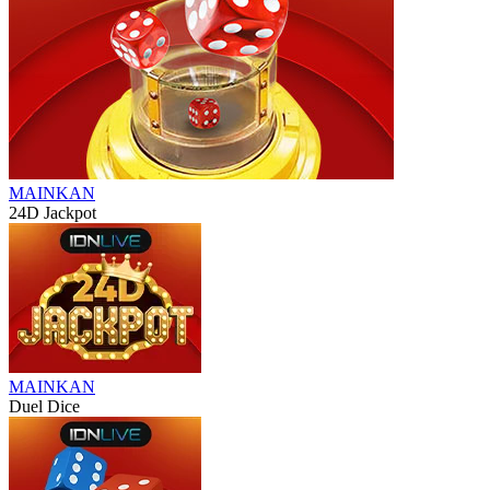
MAINKAN
24D Jackpot
MAINKAN
Duel Dice