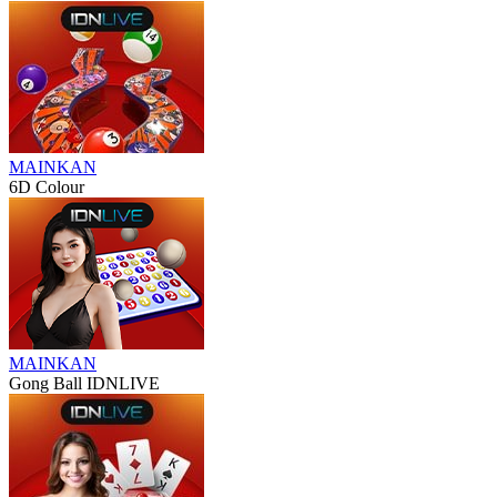
MAINKAN
6D Colour
MAINKAN
Gong Ball IDNLIVE