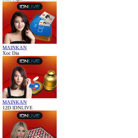
MAINKAN
Xoc Dia
MAINKAN
12D IDNLIVE