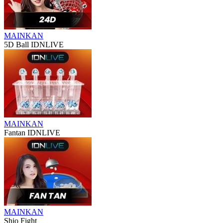
MAINKAN
5D Ball IDNLIVE
MAINKAN
Fantan IDNLIVE
MAINKAN
Shio Fight